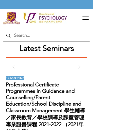
< Back
Latest Seminars
17 Mar 2023
Professional Certificate
Programmes in Guidance and
Counselling/Parent
Education/School Discipline and
Classroom Management 學生輔導
／家長教育／學校訓導及課室管理
專業證書課程
2021-2022
（2021年